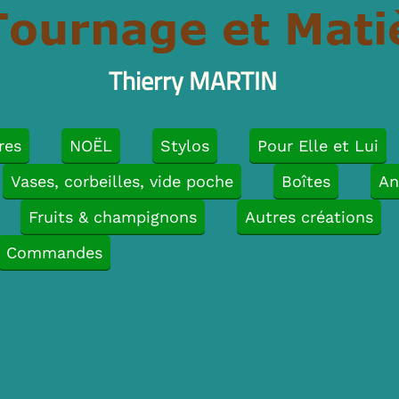
Tournage et Mati
Thierry MARTIN
res
NOËL
Stylos
Pour Elle et Lui
Vases, corbeilles, vide poche
Boîtes
An
Fruits & champignons
Autres créations
Commandes